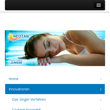
Home
Innovationen
Das Singer-Verfahren
Saubere Kosmetik
Pfand-System
Produkte
Neotan 2000 Intensiv
Aktivating TM20
Home
Neotan Men Intensiv
Innovationen
Unternehmen
Das Singer-Verfahren
Kontakt
Saubere Kosmetik